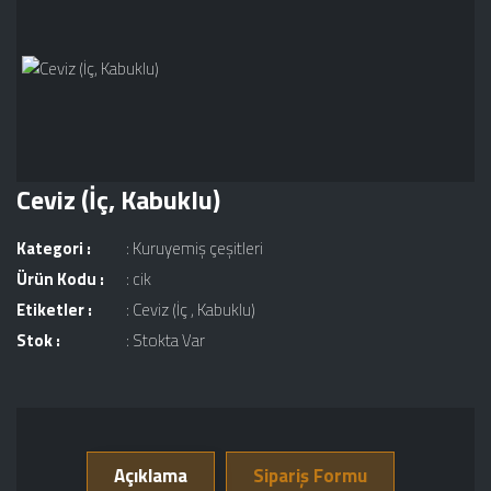
Ceviz (İç, Kabuklu)
Kategori :
:
Kuruyemiş çeşitleri
Ürün Kodu :
: cik
Etiketler :
:
Ceviz (İç
,
Kabuklu)
Stok :
: Stokta Var
Açıklama
Sipariş Formu