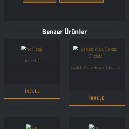
Benzer Ürünler
Yer Fıstığı
Leblebi (Sarı, Beyaz, Çikolatalı)
İNCELE
İNCELE