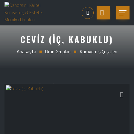
CEVIZ (İÇ, KABUKLU)
Anasayfa
Ürün Grupları
Kuruyemiş Çeşitleri