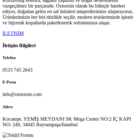
Kuruyemiş sektörü, sağlıklı yaşamın ve doğal beslenmenin
vazgeçilmez bir parçasıdır. Oznorsin olarak bu bilinçle hareket
ediyor, doğadan gelen en saf ürünleri müşterilerimize ulaştırıyoruz.
Ürünlerimizin her biri titizlikle seçilir, modern tesislerimizde işlenir
ve hijyenik koşullarda paketlenerek sofralarınıza ulaşır.
İLETİŞİM
İletişim Bilgileri
Telefon
0533 745 2643
E-Posta
info@oznorsin.com
Adres
Kocatepe, YEMİŞ MEYDANI SK Mega Center NO:2 İÇ KAPI
NO: 249, 34045 Bayrampaşa/İstanbul