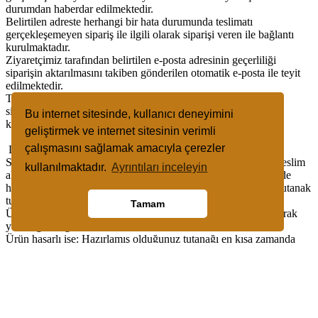
durumdan haberdar edilmektedir.
Belirtilen adreste herhangi bir hata durumunda teslimatı
gerçekleşemeyen sipariş ile ilgili olarak siparişi veren ile bağlantı
kurulmaktadır.
Ziyaretçimiz tarafından belirtilen e-posta adresinin geçerliliği
siparişin aktarılmasını takiben gönderilen otomatik e-posta ile teyit
edilmektedir.
Teslimatın gerçekleşmesi konusunda müşteri kadar kredi kartı
sistemini kullandığımız bankaya karşı da sorumluluğumuz söz
Bu internet sitesinde, kullanıcı deneyimini
konusudur.
geliştirmek ve internet sitesinin verimli
çalışmasını sağlamak amacıyla çerezler
Lütfen dikkat ediniz!
Sevkiyat sırasında zarar gördüğünü düşündüğünüz paketleri, teslim
kullanılmaktadır.
Ayrıntıları inceleyin
aldığınız firma yetkilisi önünde açıp kontrol ediniz. Eğer üründe
herhangi bir zarar olduğunu düşünüyorsanız kargo firmasına tutanak
tutturularak ürünü teslim almayınız.
Tamam
Ürün teslim alındıktan sonra kargo firmasının görevini tam olarak
yerine getirdiği kabul edilmektedir.
Ürün hasarlı ise: Hazırlamış olduğunuz tutanağı en kısa zamanda
0212 XXXXXXX numaralı fax’a gönderin ve durumu
XXXXXXXX@XXXX.com mail adresine bildiriniz.
Bu işlemleri gerçekleştirdiğiniz takdirde paketinizle ilgili çalışmalara
başlayarak, en kısa zamanda teslimatın tekrarlanmasını sağlayacağız.
Bu e-posta içinde ürünü neden iade etmek istediğinizi kısaca
açıklarsanız ürün ile ilgili çalışmalarımızda bize yardımcı olmuş