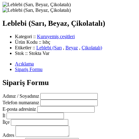
Leblebi (Sarı, Beyaz, Çikolatalı)
Kategori :
:
Kuruyemiş çeşitleri
Ürün Kodu :
: lsbç
Etiketler :
:
Leblebi (Sarı
,
Beyaz
,
Çikolatalı)
Stok :
: Stokta Var
Açıklama
Sipariş Formu
Sipariş Formu
Adınız / Soyadınız
Telefon numaranız
E-posta adresiniz
İl
İlçe
Adres