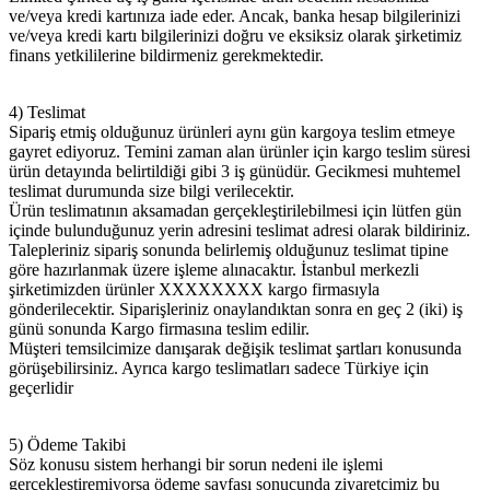
ve/veya kredi kartınıza iade eder. Ancak, banka hesap bilgilerinizi
ve/veya kredi kartı bilgilerinizi doğru ve eksiksiz olarak şirketimiz
finans yetkililerine bildirmeniz gerekmektedir.
4) Teslimat
Sipariş etmiş olduğunuz ürünleri aynı gün kargoya teslim etmeye
gayret ediyoruz. Temini zaman alan ürünler için kargo teslim süresi
ürün detayında belirtildiği gibi 3 iş günüdür. Gecikmesi muhtemel
teslimat durumunda size bilgi verilecektir.
Ürün teslimatının aksamadan gerçekleştirilebilmesi için lütfen gün
içinde bulunduğunuz yerin adresini teslimat adresi olarak bildiriniz.
Talepleriniz sipariş sonunda belirlemiş olduğunuz teslimat tipine
göre hazırlanmak üzere işleme alınacaktır. İstanbul merkezli
şirketimizden ürünler XXXXXXXX kargo firmasıyla
gönderilecektir. Siparişleriniz onaylandıktan sonra en geç 2 (iki) iş
günü sonunda Kargo firmasına teslim edilir.
Müşteri temsilcimize danışarak değişik teslimat şartları konusunda
görüşebilirsiniz. Ayrıca kargo teslimatları sadece Türkiye için
geçerlidir
5) Ödeme Takibi
Söz konusu sistem herhangi bir sorun nedeni ile işlemi
gerçekleştiremiyorsa ödeme sayfası sonucunda ziyaretçimiz bu